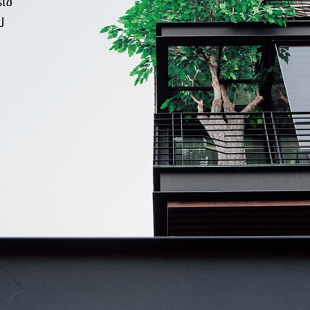
ใช้
ป