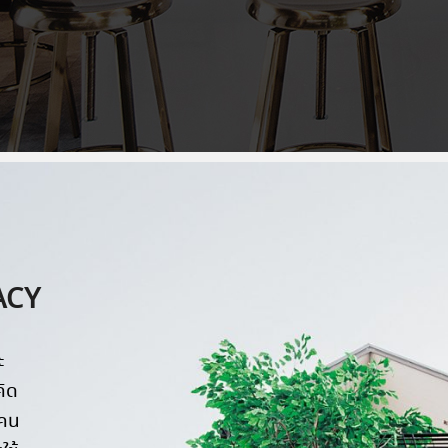
ACY
ะ
คิด
งคน