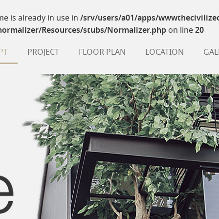
e is already in use in
/srv/users/a01/apps/wwwthecivilize
-normalizer/Resources/stubs/Normalizer.php
on line
20
PT
PROJECT
FLOOR PLAN
LOCATION
GAL